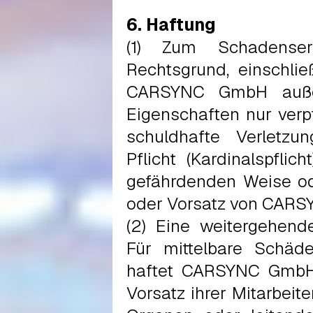
6. Haftung
(1) Zum Schadenser
Rechtsgrund, einschlie
CARSYNC GmbH außer
Eigenschaften nur verpf
schuldhafte Verletzun
Pflicht (Kardinalspfli
gefährdenden Weise ode
oder Vorsatz von CARS
(2) Eine weitergehend
Für mittelbare Schä
haftet CARSYNC GmbH n
Vorsatz ihrer Mitarbeit