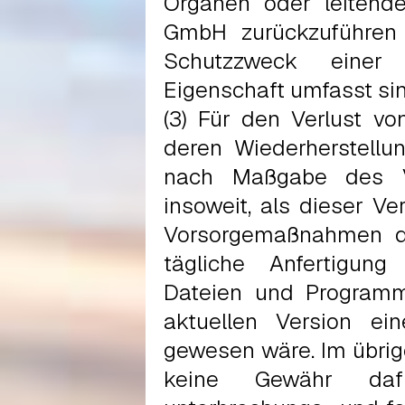
Organen oder leitend
GmbH zurückzuführen
Schutzzweck einer a
Eigenschaft umfasst sin
(3) Für den Verlust 
deren Wiederherstell
nach Maßgabe des V
insoweit, als dieser V
Vorsorgemaßnahmen de
tägliche Anfertigung
Dateien und Program
aktuellen Version ei
gewesen wäre. Im übr
keine Gewähr daf