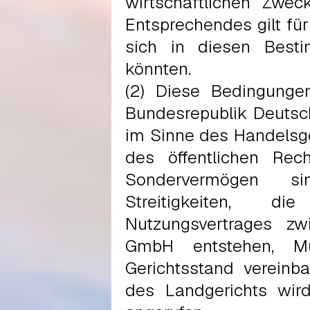
wirtschaftlichen Zwec
Entsprechendes gilt für
sich in diesen Best
könnten.
(2) Diese Bedingunge
Bundesrepublik Deutsch
im Sinne des Handelsge
des öffentlichen Recht
Sondervermögen s
Streitigkeiten,
Nutzungsvertrages z
GmbH entstehen, Mün
Gerichtsstand vereinba
des Landgerichts wir